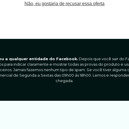
Não, eu gostaria de recusar essa oferta
 ou a qualquer entidade do Facebook.
Depois que você sair do F
os para indicar claramente e mostrar todas as provas do produto e 
ceiros. Jamais fazemos nenhum tipo de spam. Se você tiver alguma dúv
omercial de Segunda a Sextas das 09h00 ás 18h00. Lemos e respon
chegada.