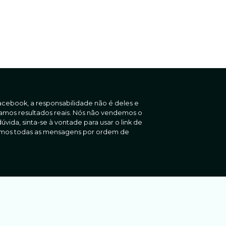
acebook, a responsabilidade não é deles e
usamos resultados reais. Nós não vendemos o
ida, sinta-se à vontade para usar o link de
demos todas as mensagens por ordem de