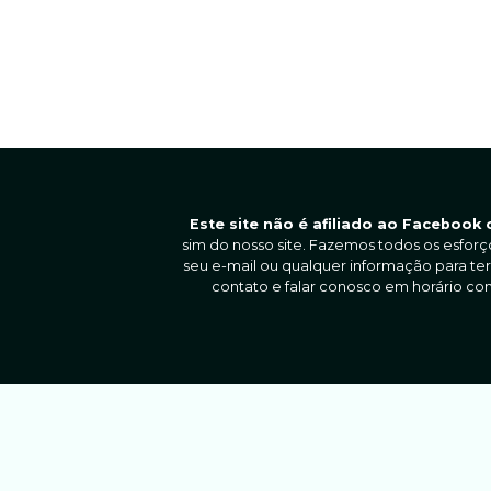
Este site não é afiliado ao Facebook
sim do nosso site. Fazemos todos os esforç
seu e-mail ou qualquer informação para ter
contato e falar conosco em horário c