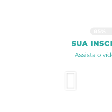
85%
SUA INSC
Assista o ví